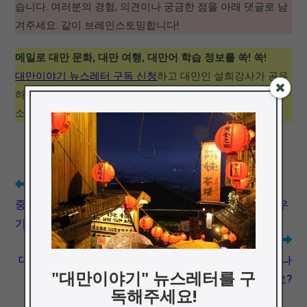
습니다. 여러분의 경험, 의견이나 궁금한 점을 아래 댓글로 남
겨주세요. 같이 브레인스토밍합니다!
메일로 대만 문화, 대만 여행, 대만어 학습 정보를 쏙! 쏙!
대만이야기 뉴스레터 구독 신청
하고 대만인 설희강사가 공유
하는 대만 문화, 대만 소식, 대만어 학습 정보, 팟캐스트 에피
소드 업데이트 정보 등 대만 이야기를 메일로 받아보세요!
Read
Previous Post
more
중국어 팟캐스트 추천: 바쁜 일상속에 틈틈이 중국어 배우
articles
기
Next Post
대만 중국어책, 번체 중국어 교재 어디서 어떻게 구매하나
"대만이야기" 뉴스레터를 구
요?
독해주세요!