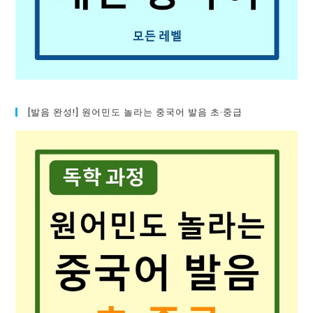
[발음 완성!] 원어민도 놀라는 중국어 발음 초·중급