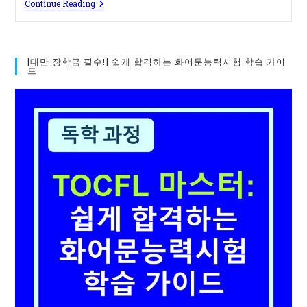
[공
Continue Reading
지]
대
만
중
국
[대만 장학금 필수!] 쉽게 합격하는 화어문능력시험 학습 가이
어
드
과
정
변
경
안
내
&
설
날
혜
택