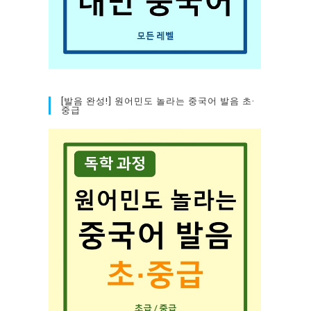
[발음 완성!] 원어민도 놀라는 중국어 발음 초·
중급