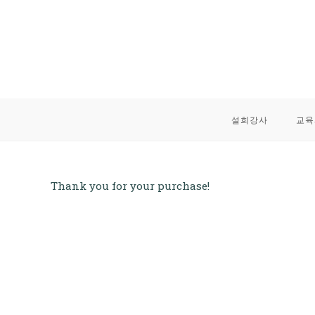
Skip
to
content
설희강사
교육
Thank you for your purchase!